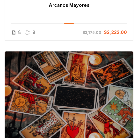
Arcanos Mayores
8
8
$2,222.00
$3,175.00