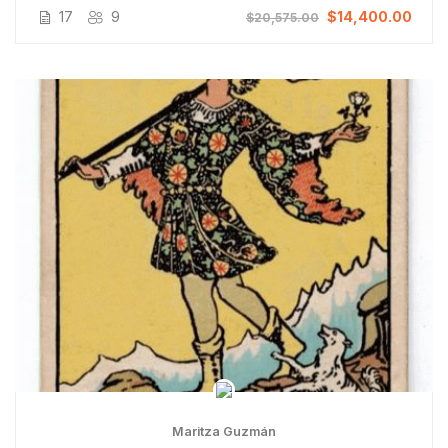
17
9
$14,400.00
$20,575.00
Maritza Guzmán